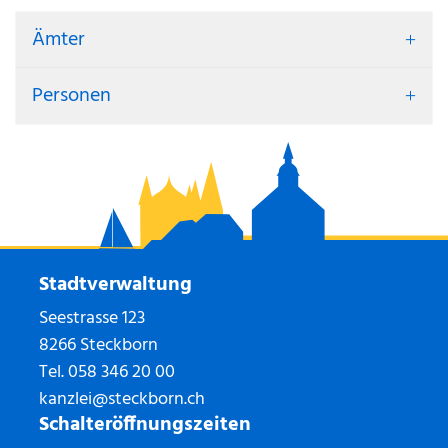
Ämter
Personen
Stadtverwaltung
Seestrasse 123
8266 Steckborn
Tel.
058 346 20 00
kanzlei@steckborn.ch
Schalteröffnungszeiten