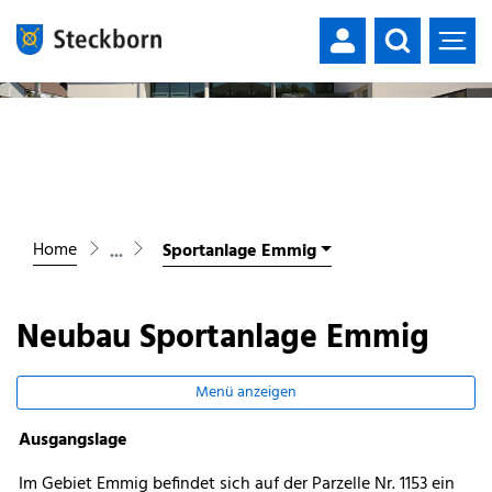
Mustergemeinde
zur Startseite
Direkt zur Hauptnavigation
Direkt zum Inhalt
Direkt zur Suche
Direkt zum Stichwortverzeichnis
Home
Sportanlage Emmig
Neubau Sportanlage Emmig
Menü anzeigen
Ausgangslage
Im Gebiet Emmig befindet sich auf der Parzelle Nr. 1153 ein