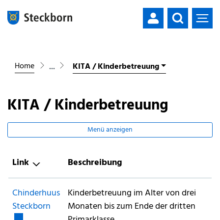
Mustergemeinde
zur Startseite
Direkt zur Hauptnavigation
Direkt zum Inhalt
Direkt zur Suche
Direkt zum Stichwortverzeichnis
Home
KITA / Kinderbetreuung
KITA / Kinderbetreuung
Menü anzeigen
Link
Beschreibung
Chinderhuus
Kinderbetreuung im Alter von drei
Externer Link wird in einem neuen Fenster ge
Steckborn
Monaten bis zum Ende der dritten
Primarklasse.