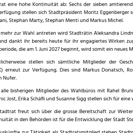
rat eine hohe Kontinuität ab: Sechs der sieben amtierende
erfügung stellen sich Stadtpräsident Moritz Eggenberger s
ni, Stephan Marty, Stephan Menti und Markus Michel.
 mehr zur Wahl antreten wird Stadträtin Aleksandra Lindn
und dankt ihr bereits heute für ihr engagiertes Wirken z
eriode, die am 1. Juni 2027 beginnt, wird somit ein neues M
ulicherweise stellen sich sämtliche Mitglieder der Ge
) erneut zur Verfügung. Dies sind Markus Donatsch, Rolf
n Nufer.
alle bisherigen Mitglieder des Wahlbüros mit Rahel Brunn
ic Jost, Erika Schäfli und Susanne Sigg stellen sich für ei
tadtrat freut sich über die grosse Bereitschaft zur Weite
nuität in den Behörden ist für die Entwicklung der Stadt S
uskünfte zur Tätigkeit als Stadtratsmitglied stehen Stad