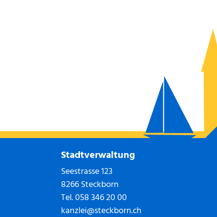
Stadtverwaltung
Seestrasse 123
8266 Steckborn
Tel.
058 346 20 00
kanzlei@steckborn.ch