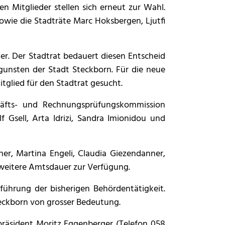
n Mitglieder stellen sich erneut zur Wahl.
owie die Stadträte Marc Hoksbergen, Ljutfi
er. Der Stadtrat bedauert diesen Entscheid
ugunsten der Stadt Steckborn. Für die neue
itglied für den Stadtrat gesucht.
schäfts- und Rechnungsprüfungskommission
 Gsell, Arta Idrizi, Sandra Imionidou und
er, Martina Engeli, Claudia Giezendanner,
ne weitere Amtsdauer zur Verfügung.
rführung der bisherigen Behördentätigkeit.
teckborn von grosser Bedeutung.
tpräsident Moritz Eggenberger (Telefon 058