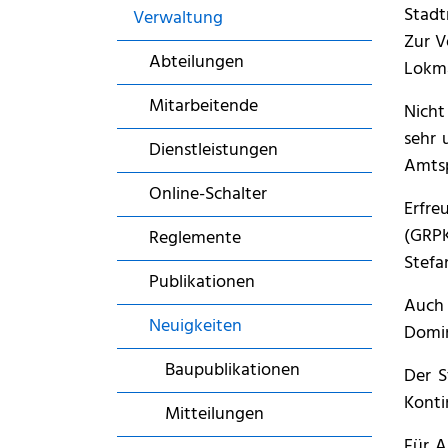
Stadt
Verwaltung
Zur V
Abteilungen
Lokma
Mitarbeitende
Nicht
sehr 
Dienstleistungen
Amtsp
Online-Schalter
Erfre
(GRPK
Reglemente
Stefa
Publikationen
Auch 
Neuigkeiten
Domin
(ausgewählt)
Baupublikationen
Der S
Konti
Mitteilungen
Für A