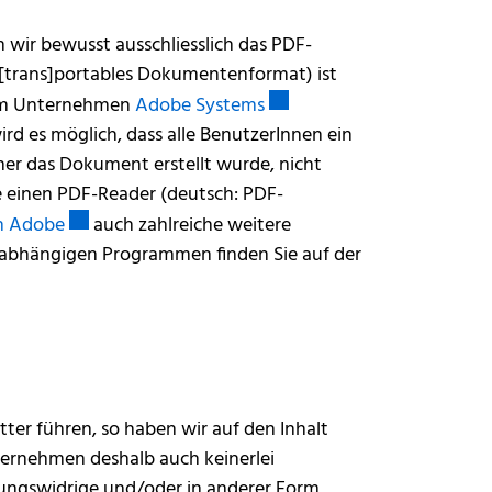
 wir bewusst ausschliesslich das PDF-
[trans]portables Dokumentenformat) ist
Externer Link wird in eine
vom Unternehmen
Adobe Systems
rd es möglich, dass alle BenutzerInnen ein
er das Dokument erstellt wurde, nicht
e einen PDF-Reader (deutsch: PDF-
Externer Link wird in einem neuen Fenster geöffnet
n Adobe
auch zahlreiche weitere
unabhängigen Programmen finden Sie auf der
 einem neuen Fenster geöffnet.
er führen, so haben wir auf den Inhalt
übernehmen deshalb auch keinerlei
nungswidrige und/oder in anderer Form