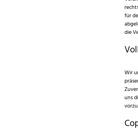
recht
für d
abgel
die V
Vol
Wir u
präse
Zuver
uns d
vorz
Cop