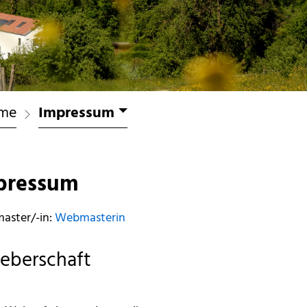
me
Impressum
pressum
aster/-in:
Webmasterin
eberschaft