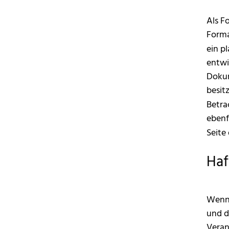
Als F
Forma
ein p
entwi
Dokum
besit
Betra
ebenf
Seite
Haf
Wenn 
und d
Veran