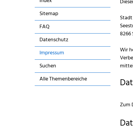
Index
Diese
Sitemap
Stadt
Seest
FAQ
8266 
Datenschutz
Wir h
Impressum
Verbe
(ausgewählt)
Suchen
mittei
Alle Themenbereiche
Dat
Zum D
Dat