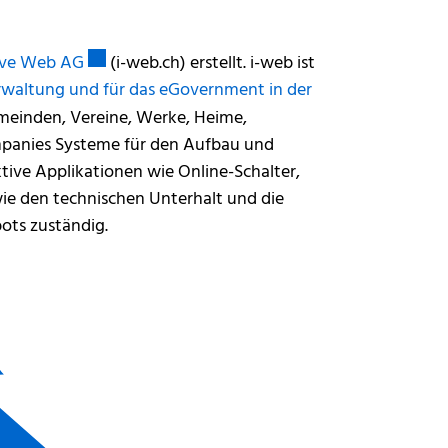
Externer Link wird in einem neuen Fenster geöff
ive Web AG
(i-web.ch) erstellt. i-web ist
Verwaltung und für das eGovernment in der
emeinden, Vereine, Werke, Heime,
mpanies Systeme für den Aufbau und
ive Applikationen wie Online-Schalter,
wie den technischen Unterhalt und die
ts zuständig.