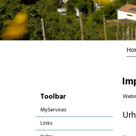
Ho
Im
Toolbar
Webm
MyServices
Urh
Links