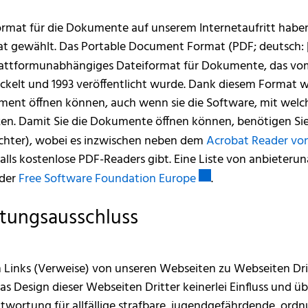
ormat für die Dokumente auf unserem Internetaufritt haben
t gewählt. Das Portable Document Format (PDF; deutsch: 
lattformunabhängiges Dateiformat für Dokumente, das 
ckelt und 1993 veröffentlicht wurde. Dank diesem Format wi
ent öffnen können, auch wenn sie die Software, mit welch
zen. Damit Sie die Dokumente öffnen können, benötigen Si
chter), wobei es inzwischen neben dem
Acrobat Reader vo
alls kostenlose PDF-Readers gibt. Eine Liste von anbieter
Externer Link wird in
 der
Free Software Foundation Europe
.
tungsausschluss
Links (Verweise) von unseren Webseiten zu Webseiten Dritt
as Design dieser Webseiten Dritter keinerlei Einfluss und 
twortung für allfällige strafbare, jugendgefährdende, ord