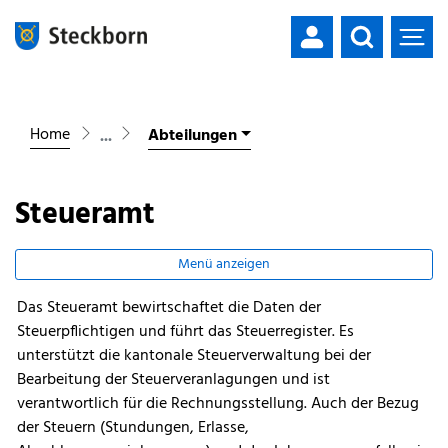
Mustergemeinde
zur Startseite
Direkt zur Hauptnavigation
Direkt zum Inhalt
Direkt zur Suche
Direkt zum Stichwortverzeichnis
Home
Abteilungen
Steueramt
Menü anzeigen
Das Steueramt bewirtschaftet die Daten der
Zugehörige Objekte
Steuerpflichtigen und führt das Steuerregister. Es
unterstützt die kantonale Steuerverwaltung bei der
Bearbeitung der Steuerveranlagungen und ist
verantwortlich für die Rechnungsstellung. Auch der Bezug
der Steuern (Stundungen, Erlasse,