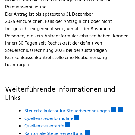
Ansätze und die Voraussetzungen für den Erhalt der
Prämienverbilligung.
Der Antrag ist bis spätestens 31. Dezember
2025 einzureichen. Falls der Antrag nicht oder nicht
fristgerecht eingereicht wird, verfällt der Anspruch.
Personen, die kein Antragsformular erhalten haben, können
innert 30 Tagen seit Rechtskraft der definitiven
Steuerschlussrechnung 2025 bei der zuständigen
Krankenkassenkontrollstelle eine Neubemessung
beantragen.
Weiterführende Informationen und
Links
Externer Lin
Externer
Steuerkalkulator für Steuerberechnungen
Externer Link wird in einem n
Quellensteuerformulare
Externer Link wird in einem neuen
Quellensteuertarife
Externer Link wird in ei
Kantonale Steuerverwaltung