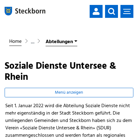
Mustergemeinde
zur Startseite
Direkt zur Hauptnavigation
Direkt zum Inhalt
Direkt zur Suche
Direkt zum Stichwortverzeichnis
Home
Abteilungen
Soziale Dienste Untersee &
Rhein
Menü anzeigen
Seit 1. Januar 2022 wird die Abteilung Soziale Dienste nicht
Zugehörige Objekte
mehr eigenständig in der Stadt Steckborn geführt. Die
umliegenden Gemeinden und Steckborn haben sich zu dem
Verein «Soziale Dienste Untersee & Rhein» (SDUR)
zusammengeschlossen und werden fortan als regionales