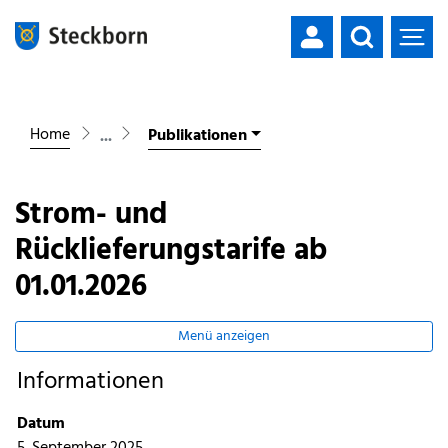
Mustergemeinde
zur Startseite
Direkt zur Hauptnavigation
Direkt zum Inhalt
Direkt zur Suche
Direkt zum Stichwortverzeichnis
Home
Publikationen
Strom- und
Rücklieferungstarife ab
01.01.2026
Menü anzeigen
Informationen
Zugehörige Objekte
Datum