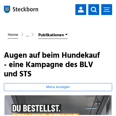
Mustergemeinde
zur Startseite
Direkt zur Hauptnavigation
Direkt zum Inhalt
Direkt zur Suche
Direkt zum Stichwortverzeichnis
Home
Publikationen
Augen auf beim Hundekauf
- eine Kampagne des BLV
und STS
Menü anzeigen
Zugehörige Objekte