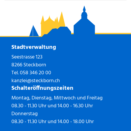
Stadtverwaltung
Seestrasse 123
8266 Steckborn
Tel.
058 346 20 00
kanzlei@steckborn.ch
Schalteröffnungszeiten
Montag, Dienstag, Mittwoch und Freitag
08.30 - 11.30 Uhr und 14.00 - 16.30 Uhr
Donnerstag
08.30 - 11.30 Uhr und 14.00 - 18.00 Uhr