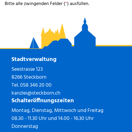
Bitte alle zwingenden Felder (
*
) ausfüllen.
Stadtverwaltung
Seestrasse 123
8266 Steckborn
Tel.
058 346 20 00
kanzlei@steckborn.ch
Schalteröffnungszeiten
Montag, Dienstag, Mittwoch und Freitag
08.30 - 11.30 Uhr und 14.00 - 16.30 Uhr
Donnerstag