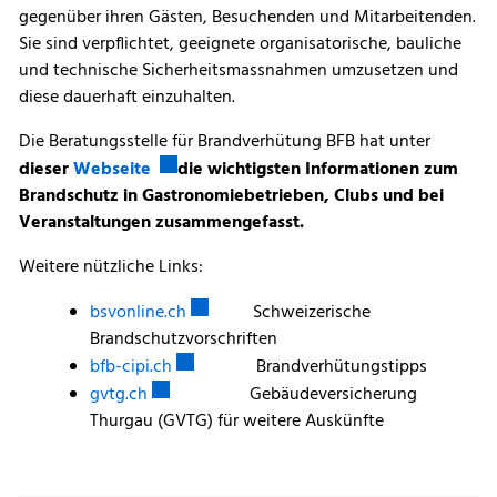
gegenüber ihren Gästen, Besuchenden und Mitarbeitenden.
Sie sind verpflichtet, geeignete organisatorische, bauliche
und technische Sicherheitsmassnahmen umzusetzen und
diese dauerhaft einzuhalten.
Die Beratungsstelle für Brandverhütung BFB hat unter
Externer Link wird in einem neuen Fenster 
dieser
Webseite
die wichtigsten Informationen zum
Brandschutz
in Gastronomiebetrieben, Clubs und bei
Veranstaltungen zusammengefasst.
Weitere nützliche Links:
Externer Link wird in einem neuen Fenste
bsvonline.ch
Schweizerische
Brandschutzvorschriften
Externer Link wird in einem neuen Fenster 
bfb-cipi.ch
Brandverhütungstipps
Externer Link wird in einem neuen Fenster geö
gvtg.ch
Gebäudeversicherung
Thurgau (GVTG) für weitere Auskünfte