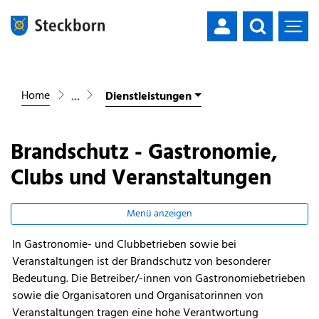
Mustergemeinde
zur Startseite
Direkt zur Hauptnavigation
Direkt zum Inhalt
Direkt zur Suche
Direkt zum Stichwortverzeichnis
Home
Dienstleistungen
Brandschutz - Gastronomie,
Clubs und Veranstaltungen
Menü anzeigen
In Gastronomie- und Clubbetrieben sowie bei
Zugehörige Objekte
Veranstaltungen ist der Brandschutz von besonderer
Bedeutung. Die Betreiber/-innen von Gastronomiebetrieben
sowie die Organisatoren und Organisatorinnen von
Veranstaltungen tragen eine hohe Verantwortung