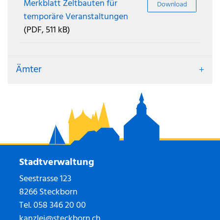
Merkblatt Zeltbauten für
Download
temporäre Veranstaltungen
(PDF, 511 kB)
Ämter
Stadtverwaltung
Seestrasse 123
8266 Steckborn
Tel.
058 346 20 00
kanzlei@steckborn.ch